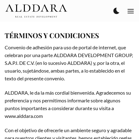
Saltar
al
contenido
TÉRMINOS Y CONDICIONES
Convenio de adhesión para uso de portal de internet, que
celebran por una parte ALDDARA DEVELOPMENT GROUP,
S.A.P.I. DE C.V. (en lo sucesivo ALDDARA) y, por la otra, el
usuario, sujetándose, ambas partes, a lo establecido en el
texto del presente convenio.
ALDDARA, le da la más cordial bienvenida. Agradecemos su
preferencia y nos permitimos informarle sobre algunos
puntos importantes a considerar durante su visita a
www.alddara.com
Con el objetivo de ofrecerle un ambiente seguro y agradable
para nuestros clientes y visitantes, hemos establecido reglas