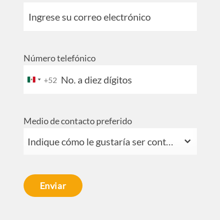
Número telefónico
+52
Mexico
+52
Medio de contacto preferido
Indique cómo le gustaría ser contactado
Enviar