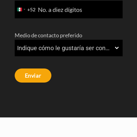
+52
Mexico
+52
Medio de contacto preferido
Indique cómo le gustaría ser contactado
Enviar